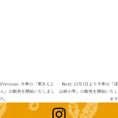
投
Previous:
今季の「栗きんと
Next:
11月1日より今季の「深
稿
ん」の販売を開始いたしまし
山柿の雫」の販売を開始いたし
ナ
た。
ます
ビ
ゲ